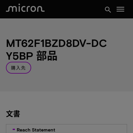
menu
search
MT62F1BZD8DV-DC
Y5BP 部品
購入先
文書
Reach Statement