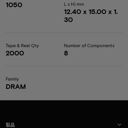
1050
L x H) mm
12.40 x 15.00 x 1.
30
Tape & Reel Qty
Number of Components
2000
8
Family
DRAM
製品