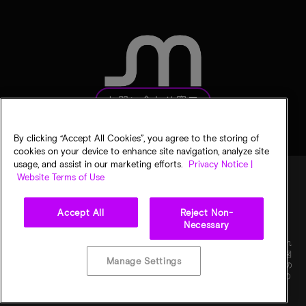
お問い合わせ窓口
By clicking “Accept All Cookies”, you agree to the storing of
cookies on your device to enhance site navigation, analyze site
usage, and assist in our marketing efforts.
Privacy Notice |
Website Terms of Use
法的通知
マイクロンのプライバシー通知
販売条件
Accept All
Reject Non-
プライバシーに関する選択
Necessary
©
2026
Micron Technology, Inc. All rights reserved. 情報、製品、仕様は予告なく変更され
ることがあります。すべての情報は何らの保証なく「現状有姿」の状態で提供されます。図
Manage Settings
画の縮尺は正確ではありません。マイクロン、マイクロンのロゴ、およびその他のすべての
マイクロンの商標はMicron Technology, Inc.に帰属します。他のすべての商標はそれぞれの
権利者に帰属します。