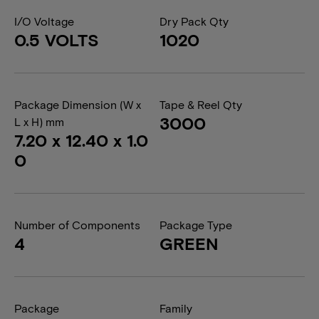
I/O Voltage
Dry Pack Qty
0.5 VOLTS
1020
Package Dimension (W x
Tape & Reel Qty
3000
L x H) mm
7.20 x 12.40 x 1.0
0
Number of Components
Package Type
4
GREEN
Package
Family