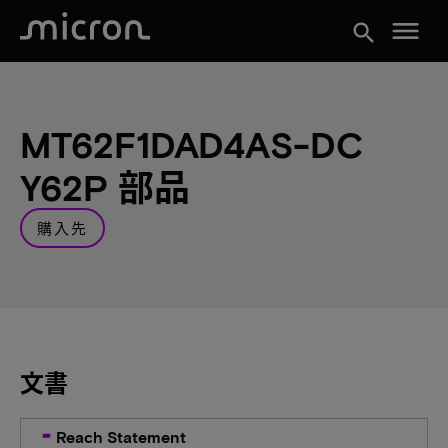
menu
search
MT62F1DAD4AS-DC
Y62P 部品
購入先
文書
Reach Statement