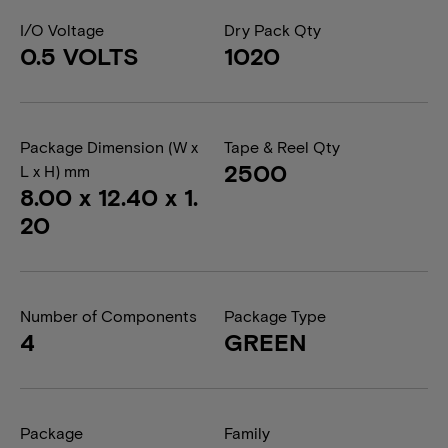
I/O Voltage
Dry Pack Qty
0.5 VOLTS
1020
Package Dimension (W x
Tape & Reel Qty
2500
L x H) mm
8.00 x 12.40 x 1.
20
Number of Components
Package Type
4
GREEN
Package
Family