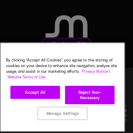
お問い合わせ窓口
By clicking “Accept All Cookies”, you agree to the storing of
cookies on your device to enhance site navigation, analyze site
usage, and assist in our marketing efforts.
Privacy Notice |
Website Terms of Use
法的通知
マイクロンのプライバシー通知
販売条件
Accept All
Reject Non-
プライバシーに関する選択
Necessary
©
2026
Micron Technology, Inc. All rights reserved. 情報、製品、仕様は予告なく変更され
ることがあります。すべての情報は何らの保証なく「現状有姿」の状態で提供されます。図
Manage Settings
画の縮尺は正確ではありません。マイクロン、マイクロンのロゴ、およびその他のすべての
マイクロンの商標はMicron Technology, Inc.に帰属します。他のすべての商標はそれぞれの
権利者に帰属します。