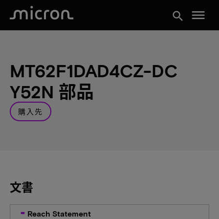
menu
search
MT62F1DAD4CZ-DC
Y52N 部品
購入先
文書
Reach Statement