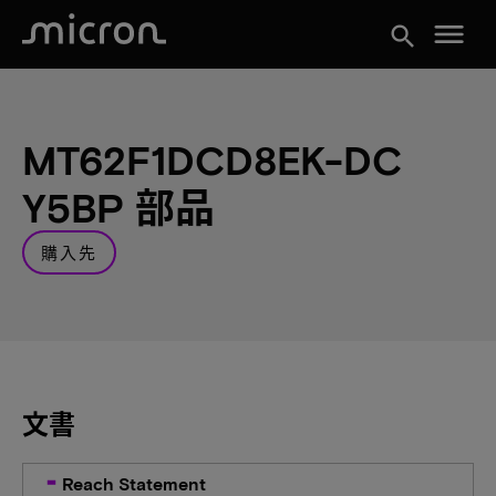
menu
search
MT62F1DCD8EK-DC
Y5BP 部品
購入先
文書
Reach Statement