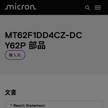
menu
search
MT62F1DD4CZ-DC
Y62P 部品
購入先
文書
Reach Statement