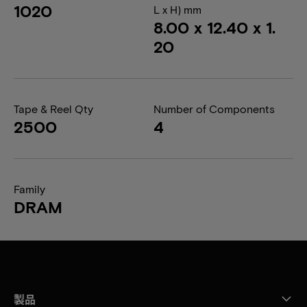
1020
L x H) mm
8.00 x 12.40 x 1.
20
Tape & Reel Qty
Number of Components
2500
4
Family
DRAM
製品