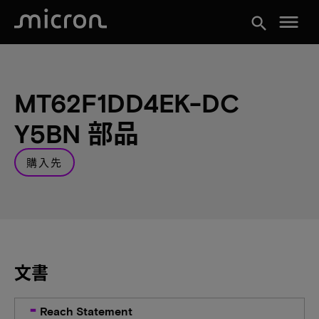
menu
search
MT62F1DD4EK-DC
Y5BN 部品
購入先
文書
Reach Statement