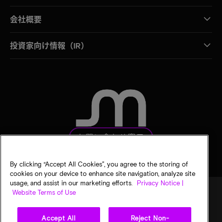
会社概要
投資家向け情報（IR）
お問い合わせ窓口
By clicking “Accept All Cookies”, you agree to the storing of
cookies on your device to enhance site navigation, analyze site
usage, and assist in our marketing efforts.
Privacy Notice |
Website Terms of Use
法的通知
マイクロンのプライバシー通知
販売条件
Accept All
Reject Non-