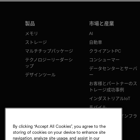
製品
市場と産業
メモリ
AI
ストレージ
自動車
マルチチップパッケージ
クライアントPC
テクノロジーリーダーシ
コンシューマー
ップ
データセンターとサーバ
デザインツール
ー
お客様とパートナーのス
トレージ成功事例
インダストリアルIoT
モバイル
ネットワークのインフラ
ストラクチャ
By clicking “Accept All Cookies”, you agree to the
storing of cookies on your device to enhance site
navigation, analyze site usage, and assist in our