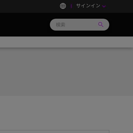
language
サインイン
keyboard_arrow_down
search
Search
Micron
Technology