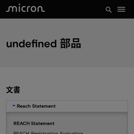
menu
search
undefined 部品
文書
Reach Statement
REACH Statement
REACH: Registration, Evaluation,