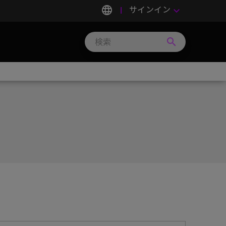
language
サインイン
keyboard_arrow_down
search
Search
Micron
Technology