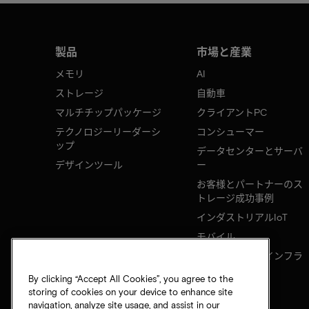
製品
市場と産業
メモリ
AI
ストレージ
自動車
マルチチップパッケージ
クライアントPC
テクノロジーリーダーシ
コンシューマー
ップ
データセンターとサーバ
デザインツール
ー
お客様とパートナーのス
トレージ成功事例
インダストリアルIoT
モバイル
ネットワークのインフラ
ストラクチャ
By clicking “Accept All Cookies”, you agree to the
storing of cookies on your device to enhance site
navigation, analyze site usage, and assist in our