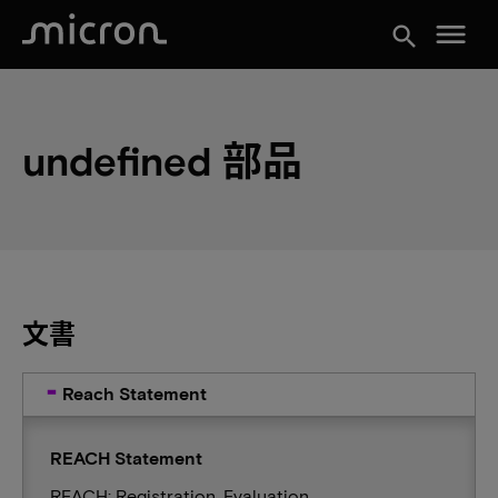
menu
search
undefined 部品
文書
Reach Statement
REACH Statement
REACH: Registration, Evaluation,