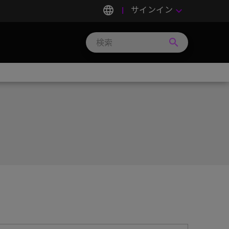
language
サインイン
keyboard_arrow_down
search
Search
Micron
Technology