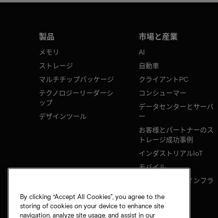
製品
市場と産業
メモリ
AI
ストレージ
自動車
マルチチップパッケージ
クライアントPC
テクノロジーリーダーシ
コンシューマー
ップ
データセンターとサーバ
デザインツール
ー
お客様とパートナーのス
トレージ成功事例
インダストリアルIoT
モバイル
ネットワークのインフラ
ストラクチャ
By clicking “Accept All Cookies”, you agree to the
storing of cookies on your device to enhance site
navigation, analyze site usage, and assist in our