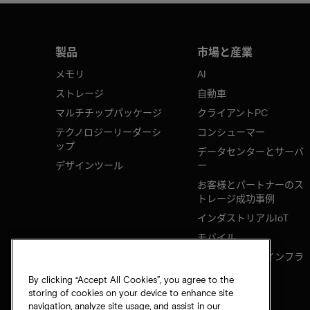
製品
市場と産業
メモリ
AI
ストレージ
自動車
マルチチップパッケージ
クライアントPC
テクノロジーリーダーシ
コンシューマー
ップ
データセンターとサーバ
デザインツール
ー
お客様とパートナーのス
トレージ成功事例
インダストリアルIoT
モバイル
ネットワークのインフラ
ストラクチャ
By clicking “Accept All Cookies”, you agree to the
storing of cookies on your device to enhance site
navigation, analyze site usage, and assist in our