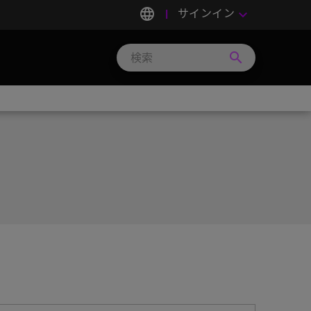
language
サインイン
keyboard_arrow_down
search
Search
Micron
Technology