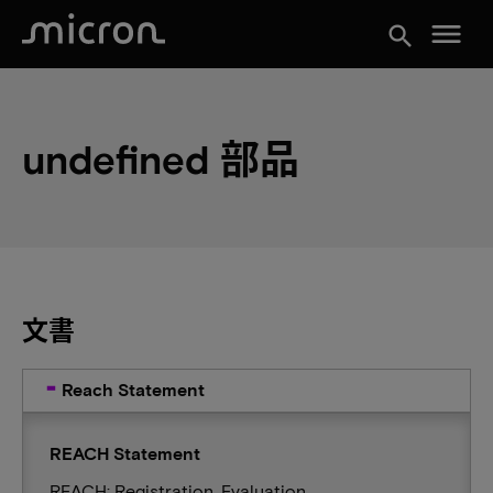
menu
search
undefined 部品
文書
Reach Statement
REACH Statement
REACH: Registration, Evaluation,