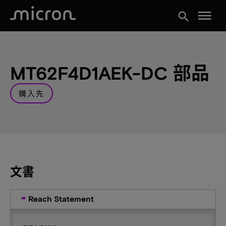
menu
search
MT62F4D1AEK-DC 部品
購入先
文書
Reach Statement