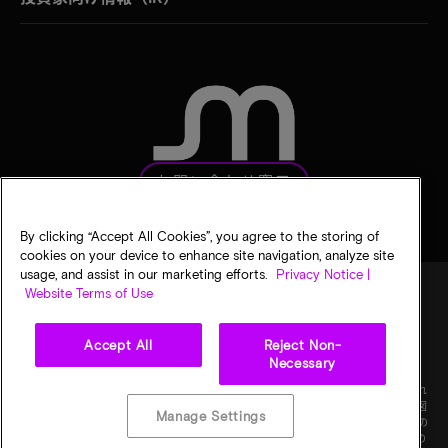
お問い合わせ窓口
By clicking “Accept All Cookies”, you agree to the storing of
cookies on your device to enhance site navigation, analyze site
usage, and assist in our marketing efforts.
Privacy Notice |
Website Terms of Use
法的通知
マイクロンのプライバシー通知
販売条件
Accept All
Reject Non-
プライバシーに関する選択
Necessary
©
2026
Micron Technology, Inc. All rights reserved. 情報、製品、仕様は予告なく変更され
ることがあります。すべての情報は何らの保証なく「現状有姿」の状態で提供されます。図
Manage Settings
画の縮尺は正確ではありません。マイクロン、マイクロンのロゴ、およびその他のすべての
マイクロンの商標はMicron Technology, Inc.に帰属します。他のすべての商標はそれぞれの