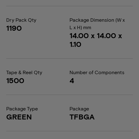
Dry Pack Qty
Package Dimension (W x
1190
L x H) mm
14.00 x 14.00 x
1.10
Tape & Reel Qty
Number of Components
1500
4
Package Type
Package
GREEN
TFBGA