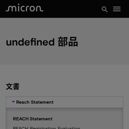
menu
search
undefined 部品
文書
Reach Statement
REACH Statement
REACH: Registration, Evaluation,