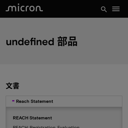
menu
search
undefined 部品
文書
Reach Statement
REACH Statement
REACH: Registration, Evaluation,