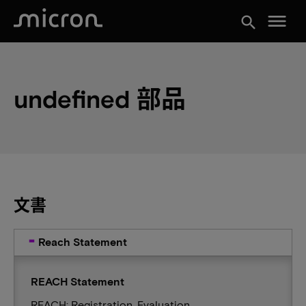
menu
search
undefined 部品
文書
Reach Statement
REACH Statement
REACH: Registration, Evaluation,