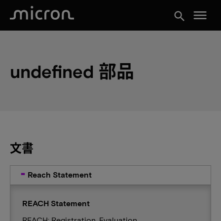
menu
search
undefined 部品
文書
Reach Statement
REACH Statement
REACH: Registration, Evaluation,