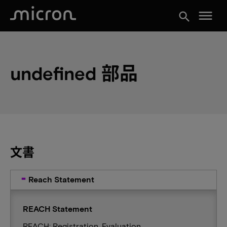
menu
search
undefined 部品
文書
Reach Statement
REACH Statement
REACH: Registration, Evaluation,