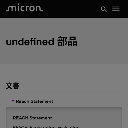
menu
search
undefined 部品
文書
Reach Statement
REACH Statement
REACH: Registration, Evaluation,