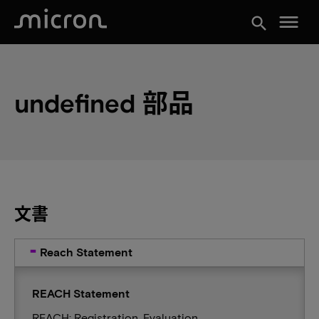
menu
search
undefined 部品
文書
Reach Statement
REACH Statement
REACH: Registration, Evaluation,