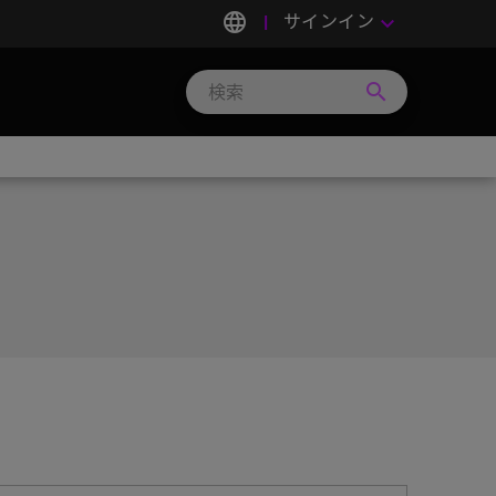
language
サインイン
keyboard_arrow_down
search
Search
Micron
Technology