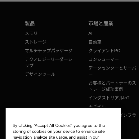
製品
市場と産業
メモリ
AI
ストレージ
自動車
マルチチップパッケージ
クライアントPC
テクノロジーリーダーシ
コンシューマー
ップ
データセンターとサーバ
デザインツール
ー
お客様とパートナーのス
トレージ成功事例
インダストリアルIoT
モバイル
ネットワークのインフラ
ストラクチャ
By clicking “Accept All Cookies”, you agree to the
storing of cookies on your device to enhance site
navigation, analyze site usage, and assist in our