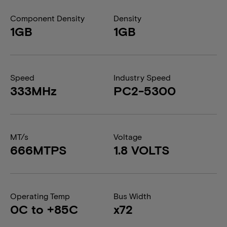
Component Density
Density
1GB
1GB
Speed
Industry Speed
333MHz
PC2-5300
MT/s
Voltage
666MTPS
1.8 VOLTS
Operating Temp
Bus Width
0C to +85C
x72