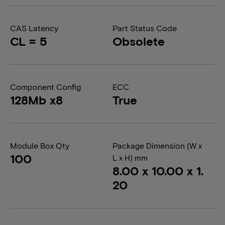
CAS Latency
Part Status Code
CL = 5
Obsolete
Component Config
ECC
128Mb x8
True
Module Box Qty
Package Dimension (W x
100
L x H) mm
8.00 x 10.00 x 1.
20