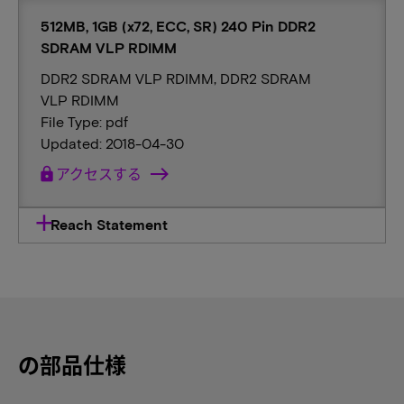
512MB, 1GB (x72, ECC, SR) 240 Pin DDR2
SDRAM VLP RDIMM
DDR2 SDRAM VLP RDIMM, DDR2 SDRAM
VLP RDIMM
File Type: pdf
Updated: 2018-04-30
lock
アクセスする
Reach Statement
の部品仕様