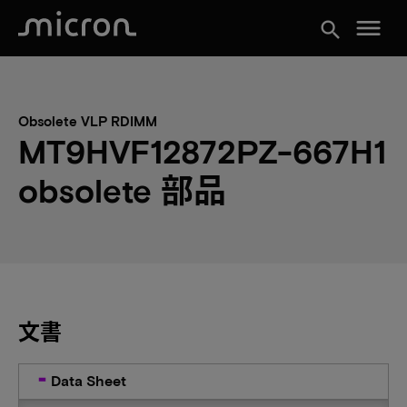
menu
search
Obsolete VLP RDIMM
MT9HVF12872PZ-667H1
obsolete 部品
文書
Data Sheet