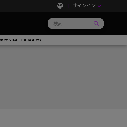
language
サインイン
keyboard_arrow_down
search
Search
Micron
Technology
K256TGE-1BL1AABYY