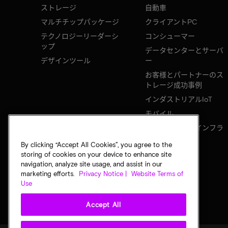
ストレージ
自動車
マルチチップパッケージ
クライアントPC
テクノロジーリーダーシ
コンシューマー
ップ
データセンターとサーバ
デザインツール
ー
お客様とパートナーのス
トレージ成功事例
インダストリアルIoT
モバイル
ネットワークのインフラ
ストラクチャ
By clicking “Accept All Cookies”, you agree to the
storing of cookies on your device to enhance site
navigation, analyze site usage, and assist in our
marketing efforts.
Privacy Notice |
Website Terms of
Use
Accept All