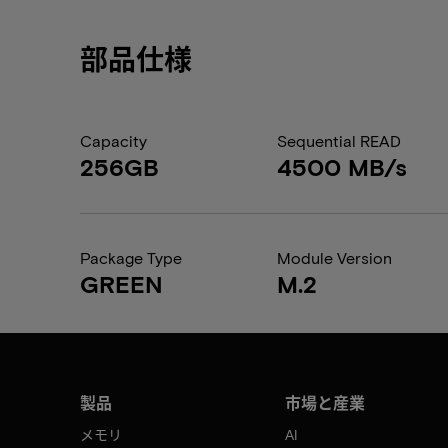
部品仕様
Capacity
Sequential READ
256GB
4500 MB/s
Package Type
Module Version
GREEN
M.2
製品
市場と産業
メモリ
AI