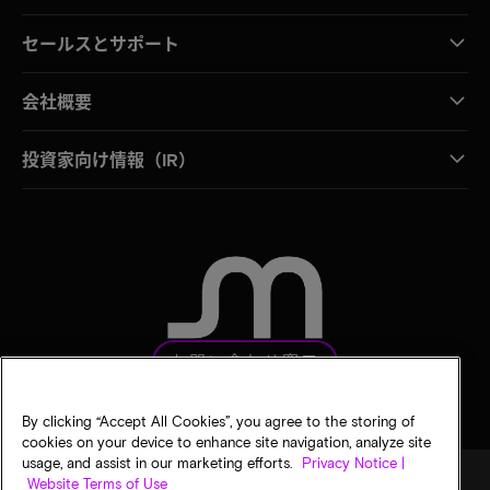
セールスとサポート
会社概要
投資家向け情報（IR）
お問い合わせ窓口
By clicking “Accept All Cookies”, you agree to the storing of
cookies on your device to enhance site navigation, analyze site
usage, and assist in our marketing efforts.
Privacy Notice |
Website Terms of Use