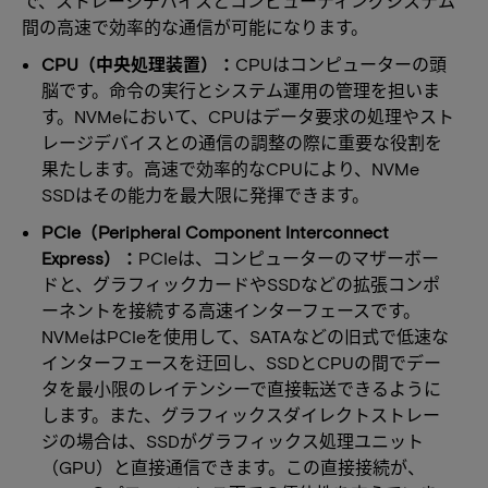
で、ストレージデバイスとコンピューティングシステム
間の高速で効率的な通信が可能になります。
CPU（中央処理装置）：
CPUはコンピューターの頭
脳です。命令の実行とシステム運用の管理を担いま
す。NVMeにおいて、CPUはデータ要求の処理やスト
レージデバイスとの通信の調整の際に重要な役割を
果たします。高速で効率的なCPUにより、NVMe
SSDはその能力を最大限に発揮できます。
PCIe（Peripheral Component Interconnect
Express）：
PCIeは、コンピューターのマザーボー
ドと、グラフィックカードやSSDなどの拡張コンポ
ーネントを接続する高速インターフェースです。
NVMeはPCIeを使用して、SATAなどの旧式で低速な
インターフェースを迂回し、SSDとCPUの間でデー
タを最小限のレイテンシーで直接転送できるように
します。また、グラフィックスダイレクトストレー
ジの場合は、SSDがグラフィックス処理ユニット
（GPU）と直接通信できます。この直接接続が、