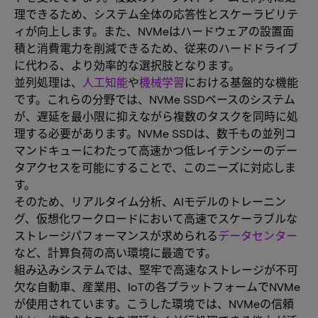
理できるため、システム全体の応答性とスケーラビリテ
ィが向上します。また、NVMeはハードウェアの設置面
積と消費電力を削減できるため、従来のハードドライブ
に代わる、より効率的な選択肢となります。
並列処理は、
人工知能
や
機械学習
における基盤的な機能
です。これらの分野では、NVMe SSDベースのシステム
が、遅延を最小限に抑えながら複数のタスクを同時に処
理する必要があります。NVMe SSDは、数千もの並列コ
マンドキューにわたって高速かつ低レイテンシーのデー
タアクセスを可能にすることで、このニーズに対応しま
す。
そのため、リアルタイム分析、AIモデルのトレーニン
グ、仮想化ワークロードにおいて高速でスケーラブルな
ストレージパフォーマンスが求められる
データセンター
など、計算負荷の高い環境に最適です。
組み込みシステムでは、堅牢で高速なストレージが不可
欠な自動車、産業用、IoTの各プラットフォームでNVMe
が使用されています。こうした環境では、NVMeの信頼