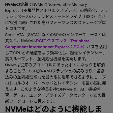
NVMeの定義：
NVMeはNon-Volatile Memory
Express（不揮発性メモリエクスプレス）の略称で、フラ
ッシュベースのソリッドステートドライブ（SSD）向け
に特別に設計された高パフォーマンスのストレージプロ
トコルです。
Serial ATA（SATA）などの従来のインターフェースとは
異なり、NVMeは
PCIエクスプレス（Peripheral
Component Interconnect Express：PCIe）
バスを活用
してCPUとの通信をより効率化し、超低レイテンシー、
高スループット、並列処理機能を実現します。
NVMeは従来のプロトコルにあったボトルネックを解消
することで、SSDがNANDフラッシュの読み取り／書き
込みの並列処理能力を最大限に活用できるようにし、プ
ロトコルのオーバーヘッドとレイテンシーを最小限に抑
えます。このような特長を持つNVMeは、AI、機械学
習、ゲーム、エンタープライズデータセンターなどの最
新ワークロードに最適です。
NVMeはどのように機能しま