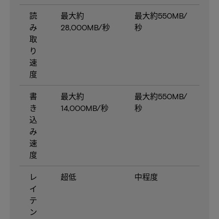
読
最大約
最大約550MB/
み
28,000MB/秒
秒
取
り
速
度
書
最大約
最大約550MB/
き
14,000MB/秒
秒
込
み
速
度
レ
超低
中程度
イ
テ
ン