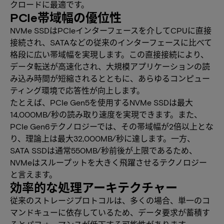
クロードに最適です。
PCIe帯域幅の優位性
NVMe SSDはPCIeインターフェースを介してCPUに直接
接続され、SATAなどの従来のインターフェースに比べて
格段に広い帯域幅を実現します。この直接接続により、
データ転送が高速化され、大規模アプリケーションの読
み込み時間が短縮されるとともに、あらゆるコンピュー
ティング環境で応答性が向上します。
たとえば、PCIe Gen5を使用するNVMe SSDは最大
14,000MB/秒の読み取り速度を実現できます。また、
PCIe Gen6テクノロジーでは、その帯域幅が2倍以上とな
り、理論上は最大32,000MB/秒に達します。一方、
SATA SSDは通常550MB/秒前後が上限であるため、
NVMeはスループットを大きく飛躍させるテクノロジー
と言えます。
効率的な処理アーキテクチャー
従来のストレージプロトコルは、多くの場合、単一のコ
マンドキューに依存しているため、データ要求が蓄積す